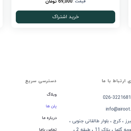
69,000 تومان
قیمت :
خرید اشتراک
ی ارتباط با ما
دسترسی سریع
وبلاگ
026-3221681
پلن ها
info@airoot.
درباره ما
برز ، کرج ، بلوار طالقانی جنوبی ،
کوچه گلها ، پلاک 11 ، طبقه 2 ،
تماس باما