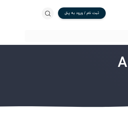
ثبت
نام
/
ورود
به
پنل