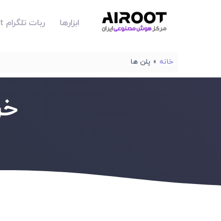
ابزارها
ربات تلگرام Airoot
خانه
»
پلن ها
خری