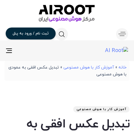
ثبت
نام
/
ورود
به
پنل
gle
ion
خانه
»
آموزش کار با هوش مصنوعی
»
تبدیل عکس افقی به عمودی
با هوش مصنوعی
تار
آخر
نوی
من
انت
برو
شد
آموزش کار با هوش مصنوعی
:
در
تبدیل عکس افقی به
: