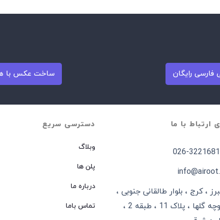
فارسی رایگان
ساخت عکس با ه
ی ارتباط با ما
دسترسی سریع
وبلاگ
026-3221681
پلن ها
info@airoot.
درباره ما
برز ، کرج ، بلوار طالقانی جنوبی ،
کوچه گلها ، پلاک 11 ، طبقه 2 ،
تماس باما