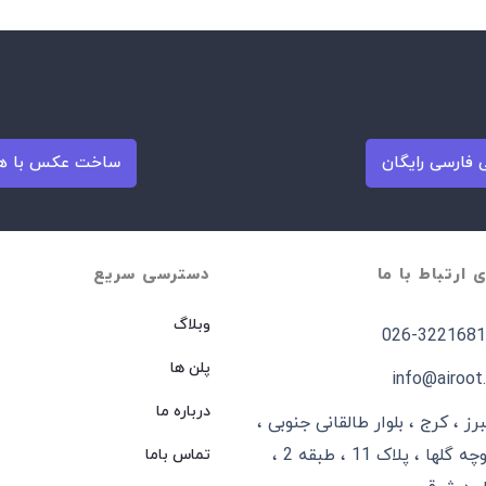
فارسی رایگان
ساخت عکس با ه
ی ارتباط با ما
دسترسی سریع
وبلاگ
026-3221681
پلن ها
info@airoot.
درباره ما
برز ، کرج ، بلوار طالقانی جنوبی ،
کوچه گلها ، پلاک 11 ، طبقه 2 ،
تماس باما