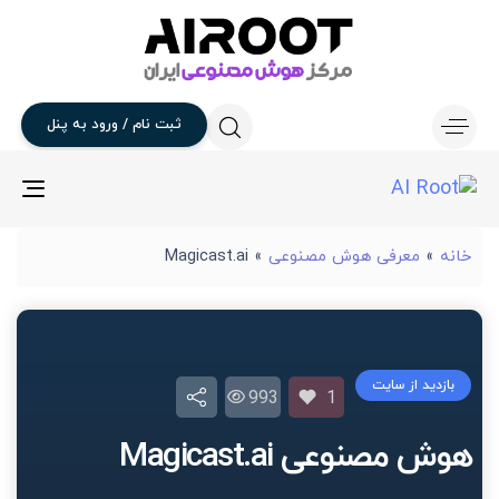
ثبت
نام
/
ورود
به
پنل
gle
ion
خانه
»
معرفی هوش مصنوعی
»
Magicast.ai
بازدید از سایت
993
1
هوش مصنوعی Magicast.ai