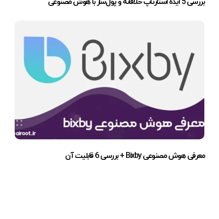
بررسی 5 ایده استارتاپ خلاقانه و پول‌ساز با هوش مصنوعی
معرفی هوش مصنوعی Bixby + بررسی 6 قابلیت آن