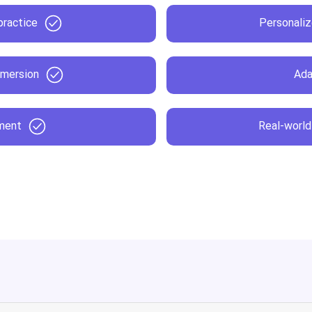
practice
Personaliz
mmersion
Ada
ment
Real-world