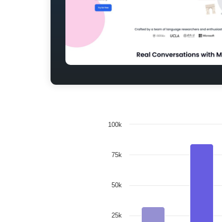
100k
75k
50k
25k