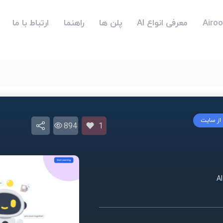
معرفی انواع AI
پلن ها
راهنما
ارتباط با ما
 از سایت
894
1
A