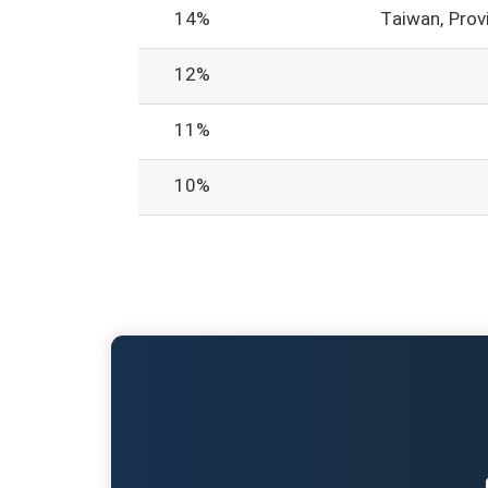
14%
Taiwan, Prov
12%
11%
10%