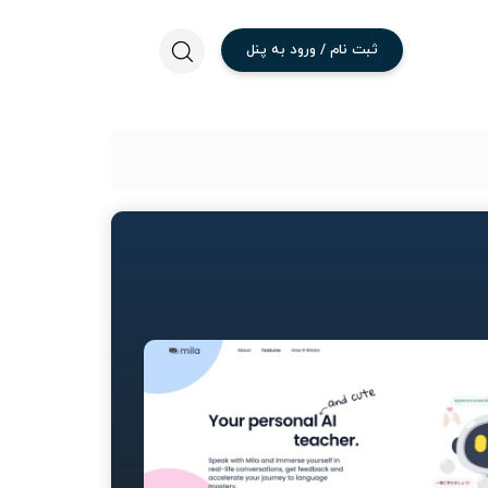
ثبت
نام
/
ورود
به
پنل