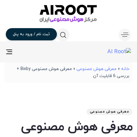
ثبت
نام
/
ورود
به
پنل
gle
ion
خانه
»
معرفی هوش مصنوعی
»
معرفی هوش مصنوعی Bixby +
بررسی 6 قابلیت آن
تار
آخر
نوی
من
انت
برو
شد
معرفی هوش مصنوعی
:
در
معرفی هوش مصنوعی
: