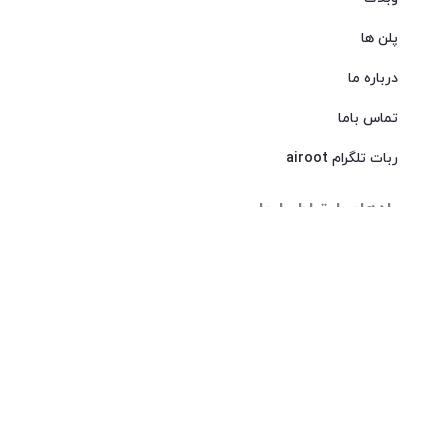
پلن ها
درباره ما
تماس باما
ربات تلگرام airoot
راه‌های ارتباط با ما
026-32216815​
info@airoot.ir
البرز ، کرج ، بلوار طالقانی جنوبی ، کوچه گلها ، پلاک
11 ، طبقه 2 ، واحد شرقی