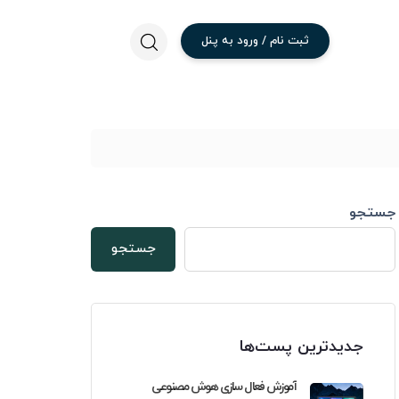
ثبت
نام
/
ورود
به
پنل
جستجو
ده
انی:
جستجو
جدیدترین پست‌ها
آموزش فعال سازی هوش مصنوعی