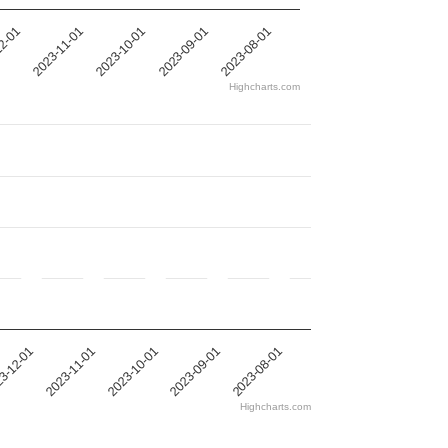
12-01
2023-11-01
2023-10-01
2023-09-01
2023-08-01
Highcharts.com
3-12-01
2023-11-01
2023-10-01
2023-09-01
2023-08-01
Highcharts.com