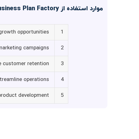
موارد استفاده از Business Plan Factory
 growth opportunities
1
marketing campaigns
2
e customer retention
3
treamline operations
4
product development
5