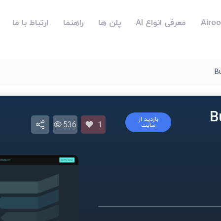
معرفی انواع AI
پلن ها
راهنما
ارتباط با ما
B
Bus
بازدید از
536
1
سایت