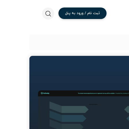
ثبت
نام
/
ورود
به
پنل