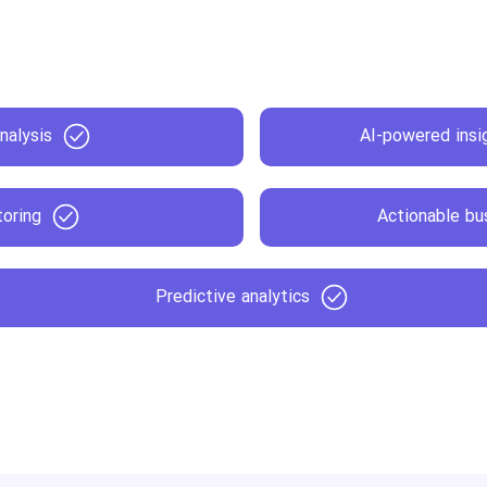
nalysis
AI-powered ins
toring
Actionable b
Predictive analytics