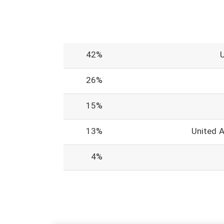
42%
26%
15%
13%
United 
4%