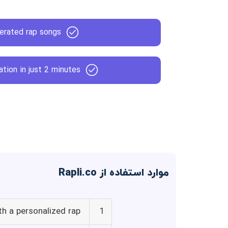
erated rap songs
ation in just 2 minutes
موارد استفاده از Rapli.co
th a personalized rap
1