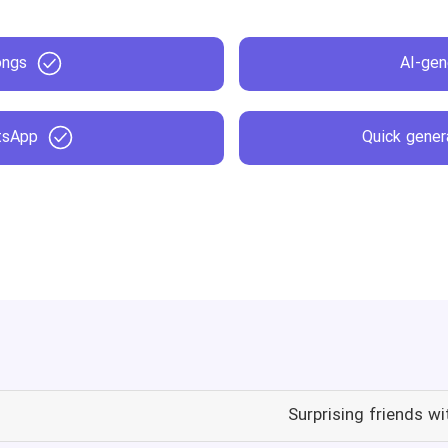
ongs
AI-gen
tsApp
Quick gener
Surprising friends wi