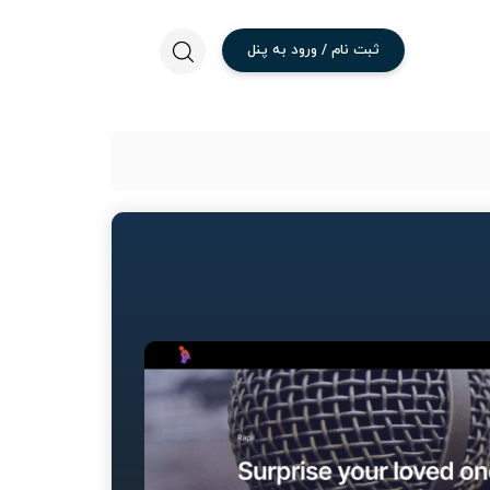
ثبت
نام
/
ورود
به
پنل