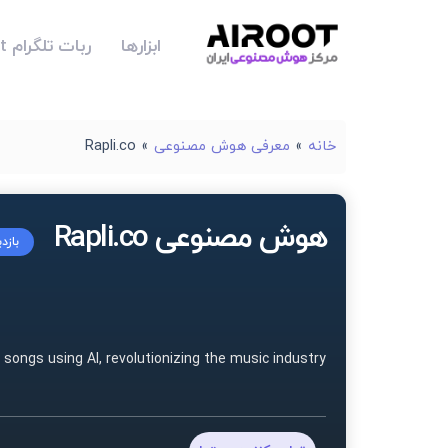
ابزارها
ربات تلگرام Airoot
خانه
»
معرفی هوش مصنوعی
»
Rapli.co
هوش مصنوعی Rapli.co
بازد
 songs using AI, revolutionizing the music industry