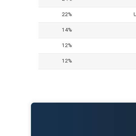
22%
14%
12%
12%