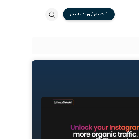
ثبت
نام
/
ورود
به
پنل