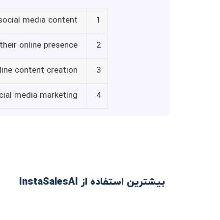
 social media content
1
their online presence
2
line content creation
3
ocial media marketing
4
بیشترین استفاده از InstaSalesAI