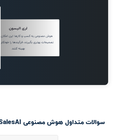
لری الیسون
هوش مصنوعی به کسب و کارها این امکان ر
تصمیمات بهتری بگیرند، فرآیندها را خودکار کن
بهینه کنند.
سوالات متداول هوش مصنوعی InstaSalesAI