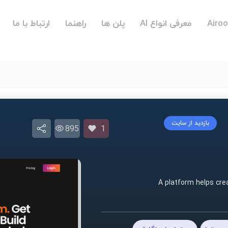
معرفی انواع AI
پلن ها
راهنما
ارتباط با ما
بازدید از سایت
895
1
A platform helps cre