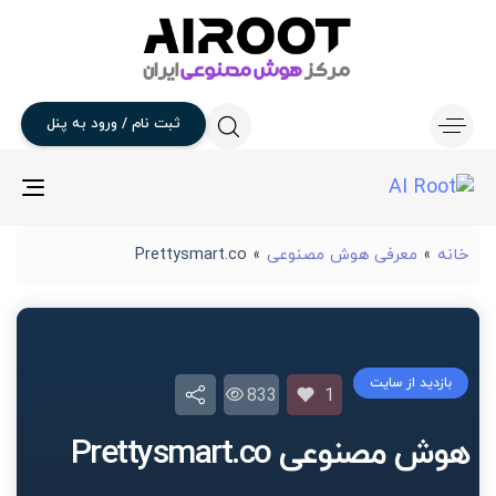
ثبت
نام
/
ورود
به
پنل
gle
ion
خانه
»
معرفی هوش مصنوعی
»
Prettysmart.co
بازدید از سایت
833
1
هوش مصنوعی Prettysmart.co