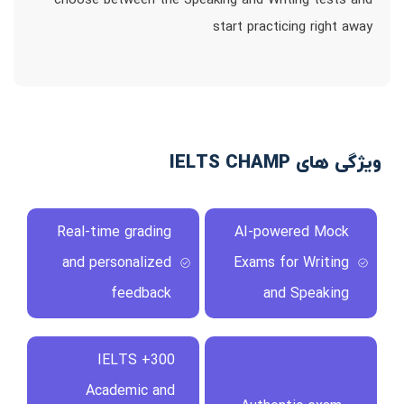
choose between the Speaking and Writing tests and
start practicing right away
ویژگی های IELTS CHAMP
Real-time grading
AI-powered Mock
and personalized
Exams for Writing
feedback
and Speaking
300+ IELTS
Academic and