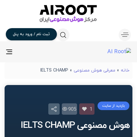
ثبت
نام
/
ورود
به
پنل
gle
ion
خانه
»
معرفی هوش مصنوعی
»
IELTS CHAMP
بازدید از سایت
905
1
هوش مصنوعی IELTS CHAMP