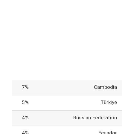
7%
Cambodia
5%
Türkiye
4%
Russian Federation
4%
Ecuador