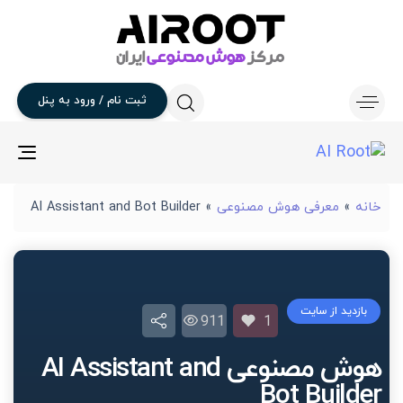
ثبت
نام
/
ورود
به
پنل
gle
ion
خانه
»
معرفی هوش مصنوعی
»
AI Assistant and Bot Builder
بازدید از سایت
911
1
هوش مصنوعی AI Assistant and
Bot Builder