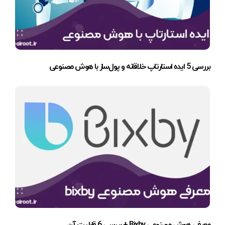
بررسی 5 ایده استارتاپ خلاقانه و پول‌ساز با هوش مصنوعی
معرفی هوش مصنوعی Bixby + بررسی 6 قابلیت آن