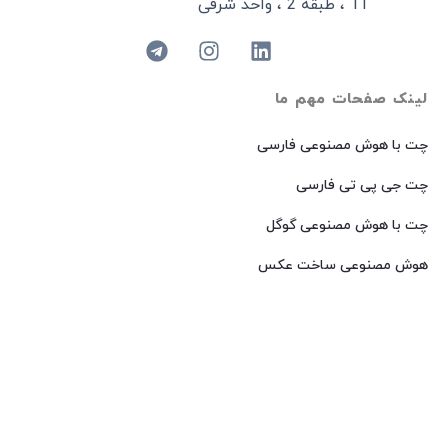
11 ، طبقه 2 ، واحد شرقی
لینک صفحات مهم ما
چت با هوش مصنوعی فارسی
چت جی پی تی فارسی
چت با هوش مصنوعی گوگل
هوش مصنوعی ساخت عکس
هوش مصنوعی میدجرنی فارسی
هوش مصنوعی Dall-E فارسی
© 2024 کپی رایت – تمامی حقوق برای
AIROOT
محفوظ است.