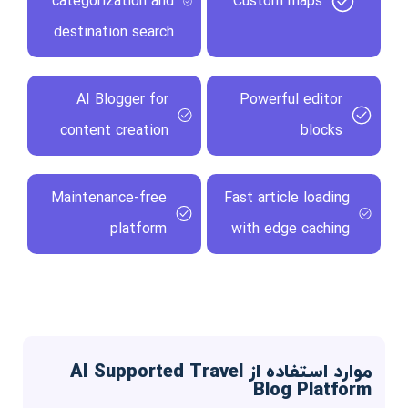
categorization and
Custom maps
destination search
AI Blogger for
Powerful editor
content creation
blocks
Maintenance-free
Fast article loading
platform
with edge caching
موارد استفاده از AI Supported Travel
Blog Platform