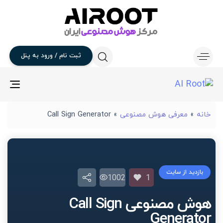
ثبت
نام
/
ورود
به
پنل
gle
ion
خانه
»
معرفی هوش مصنوعی
»
Call Sign Generator
بازدید از سایت
1002
1
هوش مصنوعی Call Sign
Generator