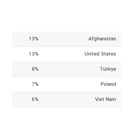
13%
Afghanistan
13%
United States
8%
Türkiye
7%
Poland
6%
Viet Nam