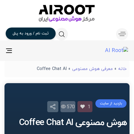
ثبت
نام
/
ورود
به
پنل
gle
ion
خانه
»
معرفی هوش مصنوعی
»
Coffee Chat AI
بازدید از سایت
570
1
هوش مصنوعی Coffee Chat AI