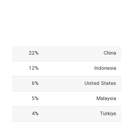
22%
China
12%
Indonesia
6%
United States
5%
Malaysia
4%
Türkiye