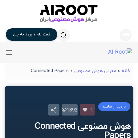
ثبت
نام
/
ورود
به
پنل
gle
ion
خانه
»
معرفی هوش مصنوعی
»
Connected Papers
بازدید از سایت
1892
1
هوش مصنوعی Connected
Papers