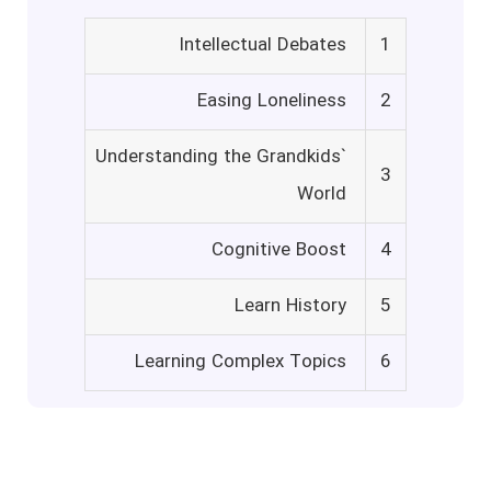
Intellectual Debates
1
Easing Loneliness
2
Understanding the Grandkids`
3
World
Cognitive Boost
4
Learn History
5
Learning Complex Topics
6