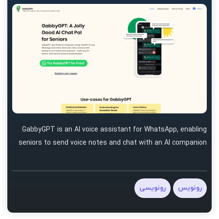
GabbyGPT is an AI voice assistant for WhatsApp, enabling
seniors to send voice notes and chat with an AI companion
رونویس
رونویسی