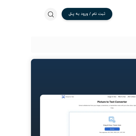
ثبت
نام
/
ورود
به
پنل