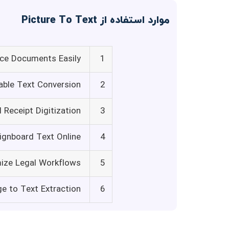
موارد استفاده از Picture To Text
fice Documents Easily
1
able Text Conversion
2
d Receipt Digitization
3
ignboard Text Online
4
ize Legal Workflows
5
e to Text Extraction
6