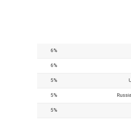
6%
6%
5%
5%
Russi
5%