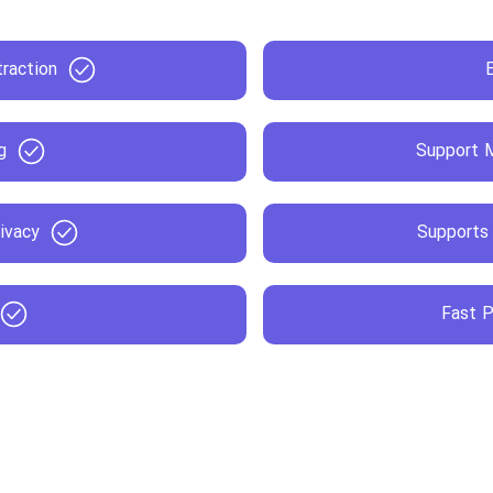
raction
g
Support 
ivacy
Supports
Fast 