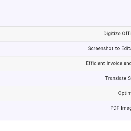
Digitize Of
Screenshot to Edit
Efficient Invoice an
Translate S
Optim
PDF Imag