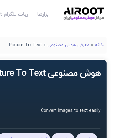
ابزارها
ربات تلگرام Airoot
خانه
»
معرفی هوش مصنوعی
»
Picture To Text
هوش مصنوعی Picture To Text
Convert images to text easily