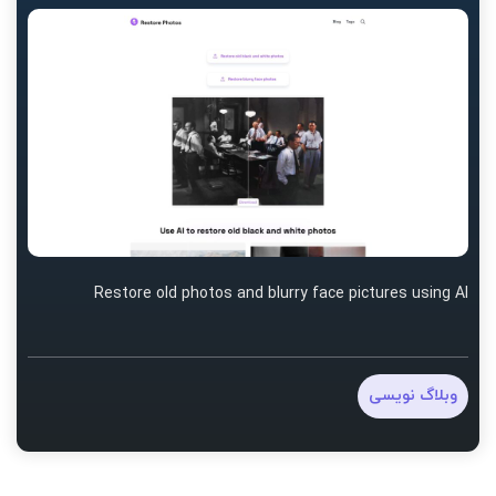
Restore old photos and blurry face pictures using AI
وبلاگ نویسی