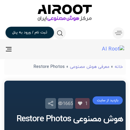
ثبت
نام
/
ورود
به
پنل
gle
ion
خانه
»
معرفی هوش مصنوعی
»
Restore Photos
بازدید از سایت
1665
1
هوش مصنوعی Restore Photos