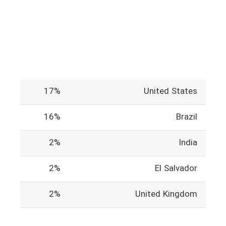
17%
United States
16%
Brazil
2%
India
2%
El Salvador
2%
United Kingdom