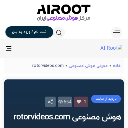
ثبت
نام
/
ورود
به
پنل
gle
ion
خانه
»
معرفی هوش مصنوعی
»
rotorvideos.com
بازدید از سایت
654
1
هوش مصنوعی rotorvideos.com