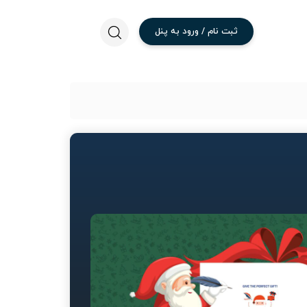
ثبت
نام
/
ورود
به
پنل