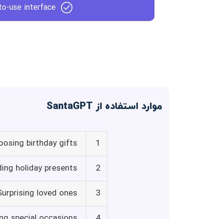
to-use interface
موارد استفاده از SantaGPT
oosing birthday gifts
1
ding holiday presents
2
Surprising loved ones
3
ing special occasions
4