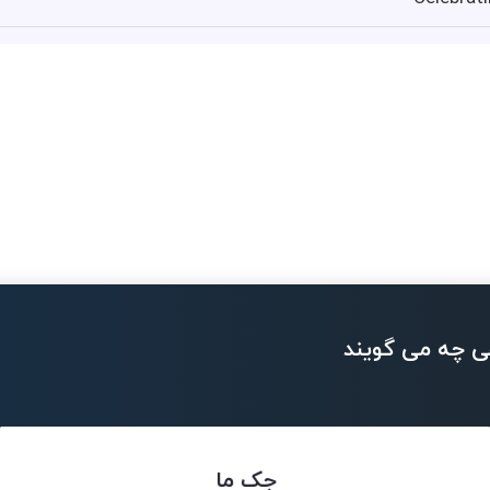
ی چه می گویند
جک ما