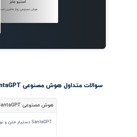
استیو جابز
هوش مصنوعی روح ماشین است
سوالات متداول هوش مصنوعی SantaGPT
هوش مصنوعی SantaGPT چیست؟
SantaGPT دستیار متن و نوشتار است و شما می توانید با کمک آن سرعت انجام کارهای خود را به صورت قابل توجهی افزایش دهید.