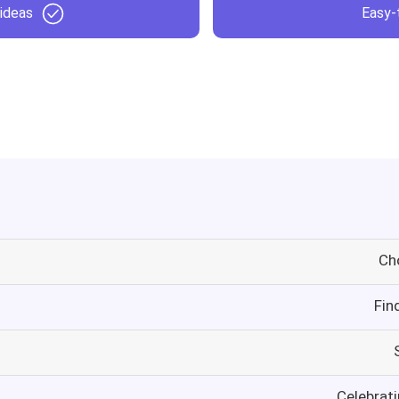
 ideas
Easy-
Ch
Fin
Celebrat