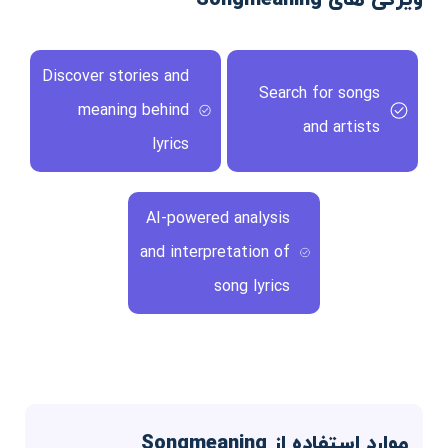
Discover stories and
Search for songs
meaning behind
and artists
lyrics
AI-powered analysis
and interpretation of
song lyrics
موارد استفاده از Songmeaning