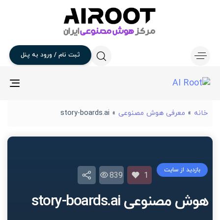
ثبت
نام
/
ورود
به
پنل
gle
ion
خانه
»
معرفی هوش مصنوعی
»
story-boards.ai
بازدید از سایت
839
1
هوش مصنوعی story-boards.ai