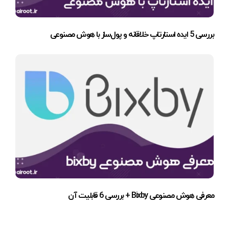
بررسی 5 ایده استارتاپ خلاقانه و پول‌ساز با هوش مصنوعی
معرفی هوش مصنوعی Bixby + بررسی 6 قابلیت آن