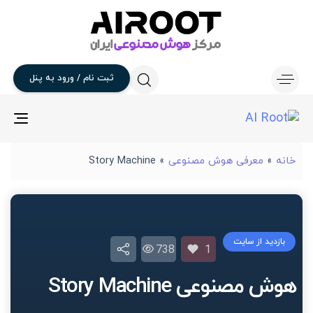
ثبت
نام
/
ورود
به
پنل
gle
ion
خانه
»
معرفی هوش مصنوعی
»
Story Machine
بازدید از سایت
738
1
هوش مصنوعی Story Machine