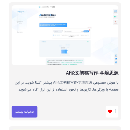
AI论文初稿写作-学境思源
با هوش مصنوعی AI论文初稿写作-学境思源 بیشتر آشنا شوید. در این
صفحه با ویژگی‌ها، کاربردها و نحوه استفاده از این ابزار آگاه می‌شوید
1
جزئیات بیشتر