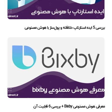
بررسی 5 ایده استارتاپ خلاقانه و پول‌ساز با هوش مصنوعی
معرفی هوش مصنوعی Bixby + بررسی 6 قابلیت آن