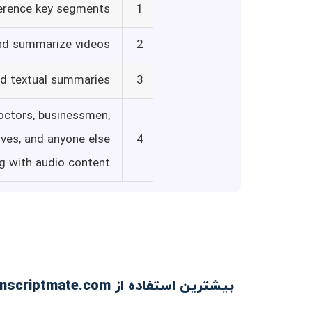
eference key segments
1
 and summarize videos
2
and textual summaries
3
doctors, businessmen,
ives, and anyone else
4
g with audio content
بیشترین استفاده از Transcriptmate.com