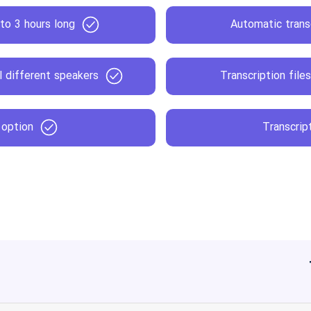
 to 3 hours long
Automatic transc
el different speakers
Transcription files
 option
Transcrip