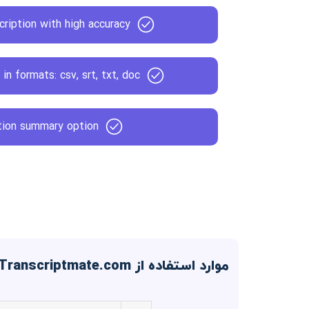
ription with high accuracy
 in formats: csv, srt, txt, doc
tion summary option
موارد استفاده از Transcriptmate.com