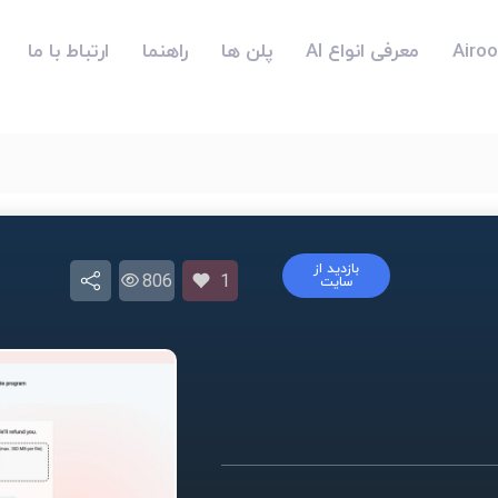
معرفی انواع AI
پلن ها
راهنما
ارتباط با ما
بازدید از
806
1
سایت