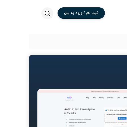
ثبت
نام
/
ورود
به
پنل