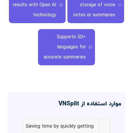
results with Open AI
storage of voice
technology
notes or summaries
Supports 50+
languages for
accurate summaries
موارد استفاده از VNSplit
Saving time by quickly getting