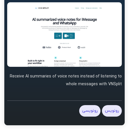
Receive AI summaries of voice notes instead of listening to
whole messages with VNSplit
رونویس
رونویسی