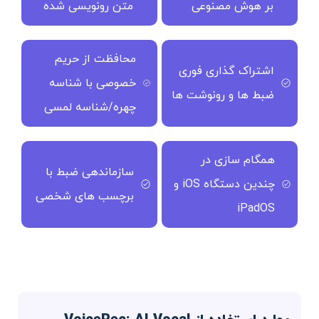
بر هوش مصنوعی
متن رونویسی شده
محافظت از حریم
اشتراک گذاری فوری
خصوصی با شناسه
ضبط ها و رونوشت ها
چهره/شناسه لمسی
همگام سازی در
سازماندهی ضبط با
چندین دستگاه iOS و
برچسب های شخصی
iPadOS