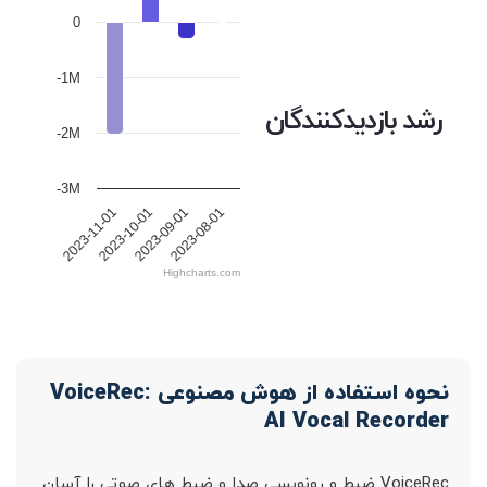
0
-1M
رشد بازدیدکنندگان
-2M
-3M
2023-11-01
2023-10-01
2023-09-01
2023-08-01
Highcharts.com
نحوه استفاده از هوش مصنوعی VoiceRec:
AI Vocal Recorder
VoiceRec ضبط و رونویسی صدا و ضبط های صوتی را آسان