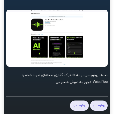
ضبط، رونویسی، و به اشتراک گذاری صداهای ضبط شده با
VoiceRec مجهز به هوش مصنوعی.
رونویس
رونویسی