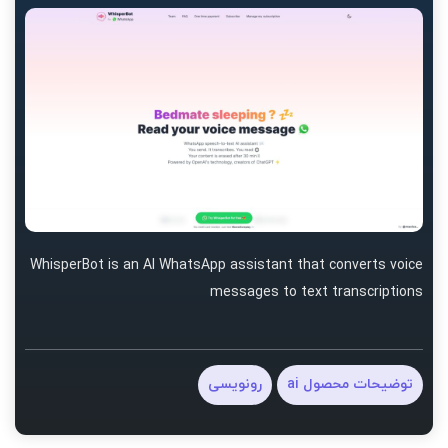
WhisperBot is an AI WhatsApp assistant that converts voice
messages to text transcriptions
توضیحات محصول ai
رونویسی