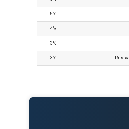
5%
4%
3%
3%
Russi