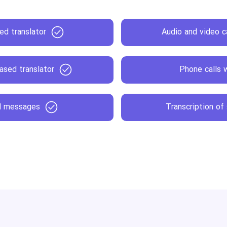
ed translator
Audio and video c
ased translator
Phone calls w
nd messages
Transcription of