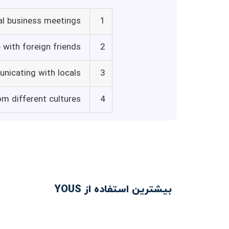
al business meetings
1
with foreign friends
2
nicating with locals
3
om different cultures
4
بیشترین استفاده از YOUS