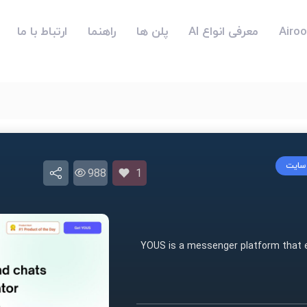
معرفی انواع AI
پلن ها
راهنما
ارتباط با ما
 سایت
988
1
YOUS is a messenger platform that 