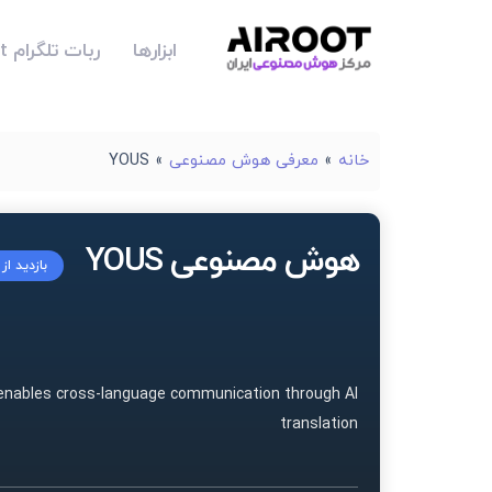
ابزارها
ربات تلگرام Airoot
خانه
»
معرفی هوش مصنوعی
»
YOUS
هوش مصنوعی YOUS
بازدید از
enables cross-language communication through AI
translation