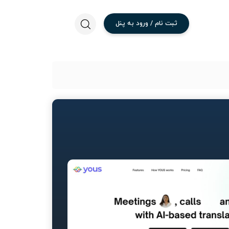
ثبت
نام
/
ورود
به
پنل