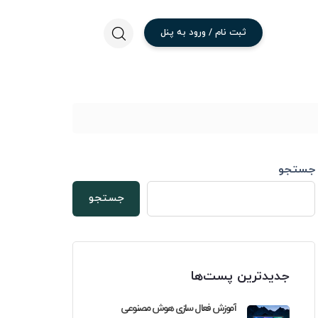
ثبت
نام
/
ورود
به
پنل
جستجو
ده
انی:
جستجو
جدیدترین پست‌ها
آموزش فعال سازی هوش مصنوعی