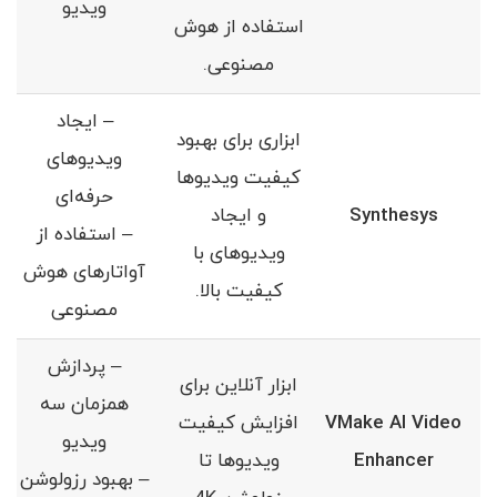
ویدیو
استفاده از هوش
مصنوعی.
– ایجاد
ابزاری برای بهبود
ویدیوهای
کیفیت ویدیوها
حرفه‌ای
Synthesys
و ایجاد
– استفاده از
ویدیوهای با
آواتارهای هوش
کیفیت بالا.
مصنوعی
– پردازش
ابزار آنلاین برای
همزمان سه
VMake AI Video
افزایش کیفیت
ویدیو
Enhancer
ویدیوها تا
– بهبود رزولوشن