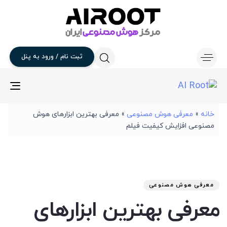
ثبت
نام
/
ورود
به
پنل
gle
ion
خانه
»
معرفی هوش مصنوعی
»
معرفی بهترین ابزارهای هوش
مصنوعی افزایش کیفیت فیلم
تار
آخر
نوی
من
انت
برو
شد
معرفی هوش مصنوعی
:
در
معرفی بهترین ابزارهای
: