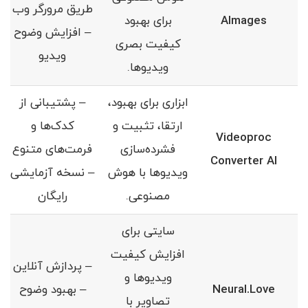
طریق مرورگر وب
AImages
برای بهبود
– افزایش وضوح
کیفیت بصری
ویدیو
ویدیوها.
ابزاری برای بهبود،
– پشتیبانی از
ارتقا، تثبیت و
کدک‌ها و
Videoproc
فشرده‌سازی
فرمت‌های متنوع
Converter AI
ویدیوها با هوش
– نسخه آزمایشی
مصنوعی.
رایگان
سایتی برای
افزایش کیفیت
– پردازش آنلاین
ویدیوها و
Neural.Love
– بهبود وضوح
تصاویر با