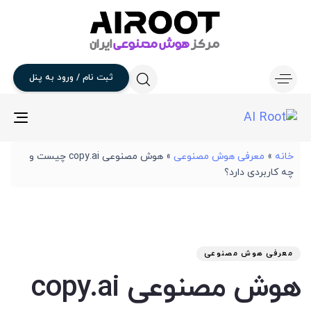
ثبت
نام
/
ورود
به
پنل
gle
ion
خانه
»
معرفی هوش مصنوعی
»
هوش مصنوعی copy.ai چیست و
چه کاربردی دارد؟
تار
آخر
نوی
من
انت
برو
شد
معرفی هوش مصنوعی
:
در
هوش مصنوعی copy.ai
: