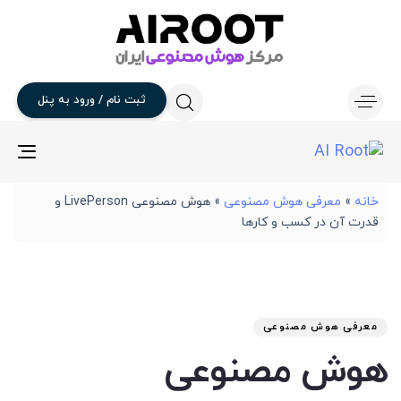
ثبت
نام
/
ورود
به
پنل
gle
ion
خانه
»
معرفی هوش مصنوعی
»
هوش مصنوعی LivePerson و
قدرت آن در کسب و کارها
تار
آخر
نوی
من
انت
برو
شد
معرفی هوش مصنوعی
:
در
هوش مصنوعی
: