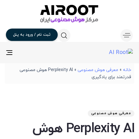
ثبت
نام
/
ورود
به
پنل
gle
ion
خانه
»
معرفی هوش مصنوعی
»
Perplexity AI هوش مصنوعی
قدرتمند برای یادگیری
تار
آخر
نوی
من
انت
برو
شد
معرفی هوش مصنوعی
:
در
Perplexity AI هوش
: