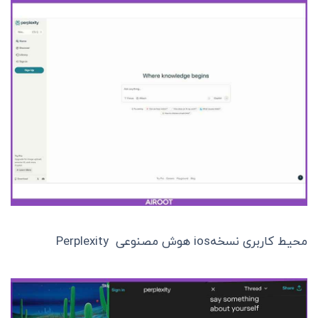
محیط کاربری نسخهios هوش مصنوعی Perplexity