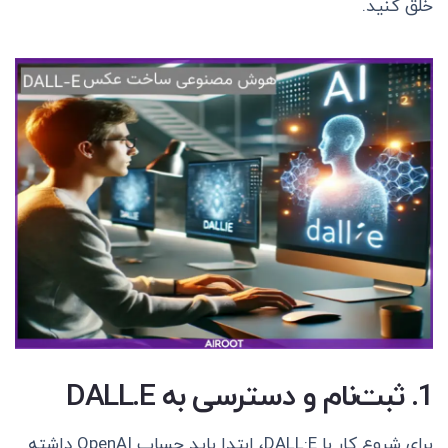
خلق کنید.
1. ثبت‌نام و دسترسی به DALL.E
برای شروع کار با DALL·E، ابتدا باید حساب OpenAI داشته