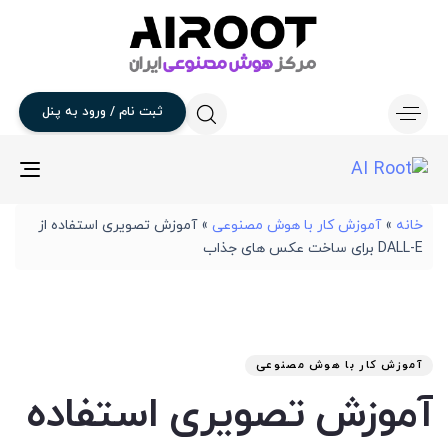
ثبت
نام
/
ورود
به
پنل
gle
ion
خانه
»
آموزش کار با هوش مصنوعی
»
آموزش تصویری استفاده از
DALL-E برای ساخت عکس های جذاب
تار
نوی
من
انت
شد
آموزش کار با هوش مصنوعی
:
در
آموزش تصویری استفاده
: