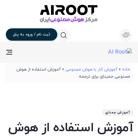
ثبت
نام
/
ورود
به
پنل
gle
ion
خانه
»
آموزش کار با هوش مصنوعی
»
آموزش استفاده از هوش
مصنوعی جمینای برای ترجمه
تار
آخر
نوی
من
انت
برو
شد
آموزش جمنای
:
در
آموزش استفاده از هوش
: