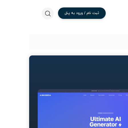
ثبت
نام
/
ورود
به
پنل