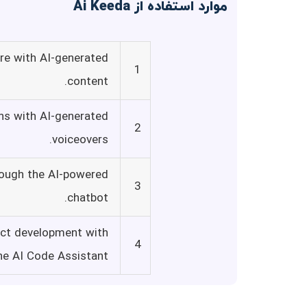
موارد استفاده از Ai Keeda
ore with AI-generated
1
content.
ons with AI-generated
2
voiceovers.
rough the AI-powered
3
chatbot.
ject development with
4
he AI Code Assistant.