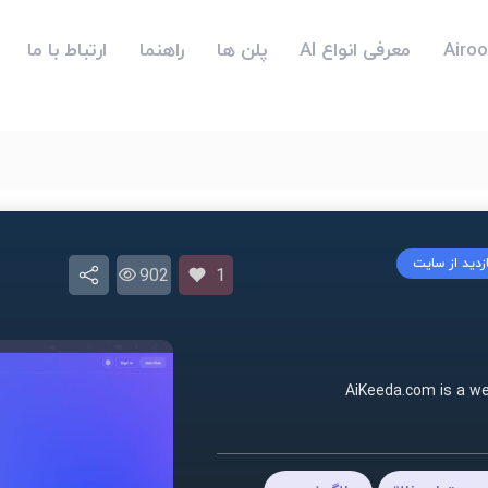
معرفی انواع AI
پلن ها
راهنما
ارتباط با ما
ازدید از سایت
902
1
AiKeeda.com is a web