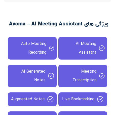
ویژگی های Avoma – AI Meeting Assistant
Auto Meeting
AI Meeting
Recording
Assistant
AI Generated
Meeting
Notes
Transcription
Augmented Notes
Live Bookmarking