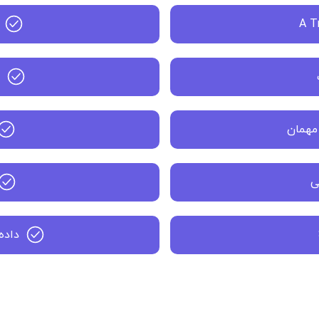
A T
ج
مهمان
ی
داده