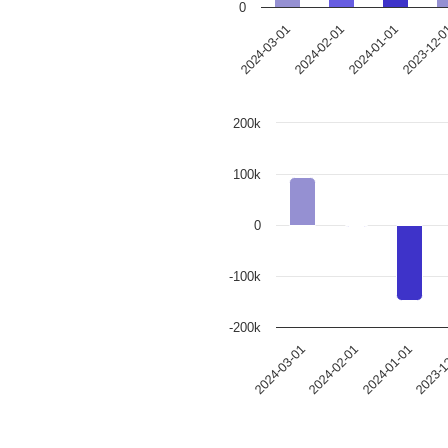
0
2024-03-01
2024-02-01
2024-01-01
2023-12-
200k
100k
0
-100k
-200k
2024-02-01
2024-03-01
2023-1
2024-01-01