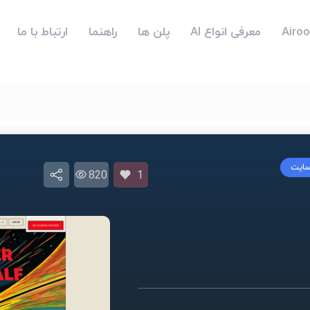
معرفی انواع AI
پلن ها
راهنما
ارتباط با ما
 سایت
820
1