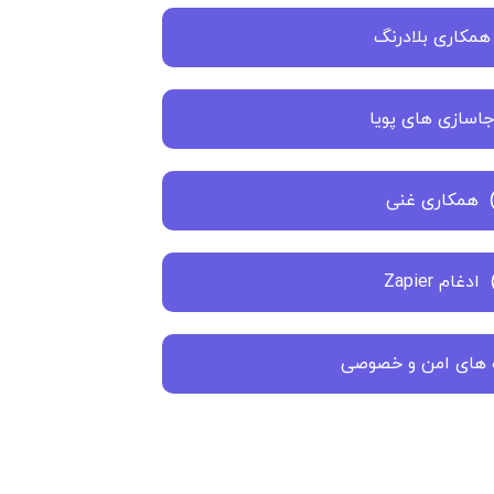
همکاری بلادرنگ
اسازی های پویا
همکاری غنی
ادغام Zapier
 های امن و خصوصی