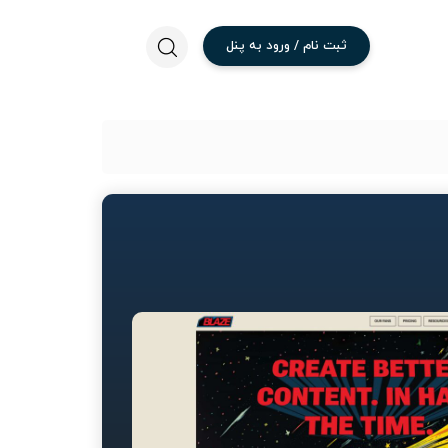
ثبت
نام
/
ورود
به
پنل