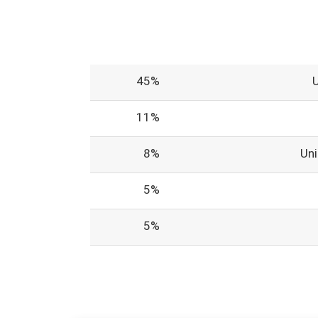
45%
11%
8%
Un
5%
5%