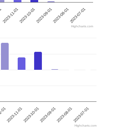
2023-11-01
2023-10-01
2023-09-01
2023-08-01
2023-07-01
01
Highcharts.com
2023-11-01
2023-08-01
2-01
2023-09-01
2023-10-01
2023-07-01
Highcharts.com