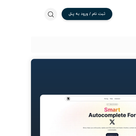
ثبت
نام
/
ورود
به
پنل