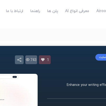
معرفی انواع AI
پلن ها
راهنما
ارتباط با ما
 سایت
743
1
Enhance your writing eff