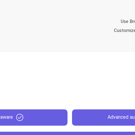
-aware
Advanced au