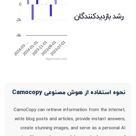
0
رشد بازدیدکنندگان
-2k
-4k
2023-11-01
2023-09-01
2023-07-01
2024-03-…
2024-01-01
Highcharts.com
نحوه استفاده از هوش مصنوعی Camocopy
CamoCopy can retrieve information from the internet,
write blog posts and articles, provide instant answers,
create stunning images, and serve as a personal AI