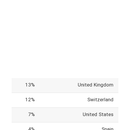
13%
United Kingdom
12%
Switzerland
7%
United States
4%
Spain