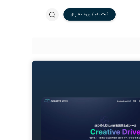
ثبت
نام
/
ورود
به
پنل