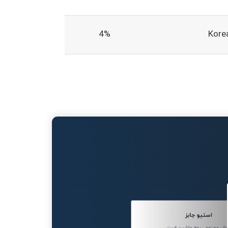
4%
Korea
استیو جابز
ش مصنوعی روح ماشین است.