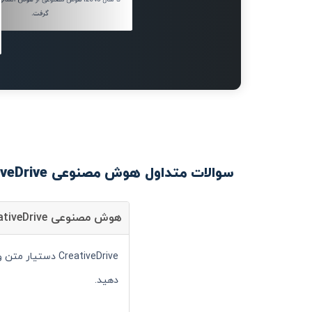
گرفت.
سوالات متداول هوش مصنوعی CreativeDrive
هوش مصنوعی CreativeDrive چیست؟
CreativeDrive د
دهید.