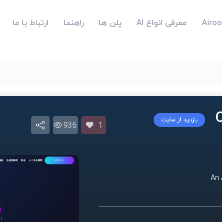
معرفی انواع AI
پلن ها
راهنما
ارتباط با ما
بازدید از سایت
936
1
An 