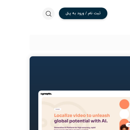
ثبت
نام
/
ورود
به
پنل