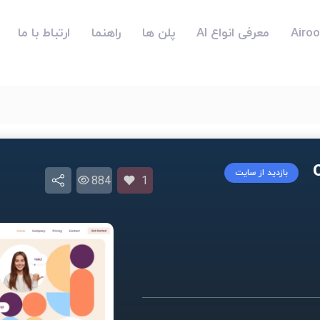
معرفی انواع AI
پلن ها
راهنما
ارتباط با ما
بازدید از سایت
884
1