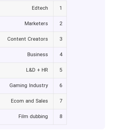
Edtech
1
Marketers
2
Content Creators
3
Business
4
L&D + HR
5
Gaming Industry
6
Ecom and Sales
7
Film dubbing
8