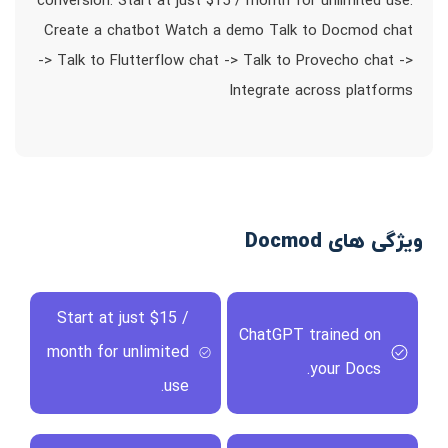
conversion. Start at just $15 / month for unlimited use.
Create a chatbot Watch a demo Talk to Docmod chat
-> Talk to Flutterflow chat -> Talk to Provecho chat ->
Integrate across platforms
ویژگی های Docmod
Start at just $15 /
ChatGPT trained on
month for unlimited
your Docs.
use.